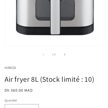
O
le
m
2
Ouvrir
d
le
u
média
de
1
/
2
f
1
m
dans
une
HAMZA
fenêtre
modale
Air fryer 8L (Stock limité : 10)
Prix
Dh 580.00 MAD
habituel
Quantité