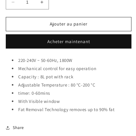
Réduire
Augmenter
la
la
quantité
quantité
de
de
Ajouter au panier
Air
Air
fryer
fryer
Acheter maintenant
8L
8L
(Stock
(Stock
limité
limité
220-240V ~ 50-60Hz, 1800W
:
:
10)
Mechanical control for easy operation
10)
Capacity : 8L pot with rack
Adjustable Temperature : 80 °C-200 °C
timer: 0-60mins
With Visible window
Fat Removal Technology removes up to 90% fat
Share