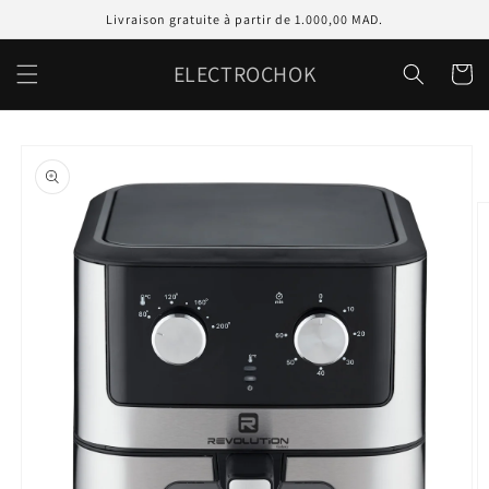
et
Livraison gratuite à partir de 1.000,00 MAD.
passer
au
contenu
ELECTROCHOK
Panier
Passer aux
informations
produits